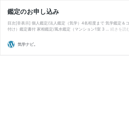
鑑定のお申し込み
目次[非表示] 個人鑑定/法人鑑定（気学）4名程度まで 気学鑑定＆
付け）鑑定書付 家相鑑定/風水鑑定（マンション1室 3 …
続きを読
気学ナビ。