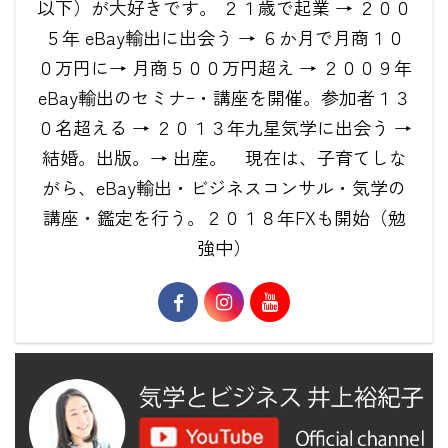
以下）が大好きです。 ２１歳で起業 → ２００
５年 eBay輸出に出会う → ６か月で月商１０
０万円に→ 月商５００万円超え → ２００９年
eBay輸出のセミナｰ・講座を開催。参加者１３
０名超える → ２０１３年九星気学に出会う →
結婚。出版。→ 出産。 現在は、子育てしな
がら、eBay輸出・ビジネスコンサル・気学の
講座・鑑定を行う。２０１８年FXも開始（勉
強中）