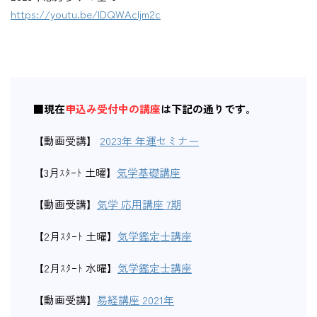
https://youtu.be/lDQWAcljm2c
■
現在
申込み受付中の講座
は下記の通りです
。
【動画受講】
2023年 年運セミナー
【3月ｽﾀｰﾄ 土曜】
気学基礎講座
【動画受講】
気学 応用講座 7期
【2月ｽﾀｰﾄ 土曜】
気学鑑定士講座
【2月ｽﾀｰﾄ 水曜】
気学鑑定士講座
【動画受講】
易経講座 2021年