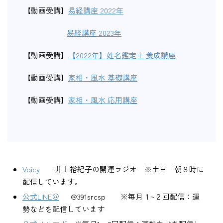
【動画受講】
易経講座 2022年
【 】
易経講座 2023年
【動画受講】
【2022年】姓名鑑定士 養成講座
【動画受講】
家相・風水 基礎講座
【動画受講】
家相・風水 応用講座
Voicy
井上裕紀子の開運ラジオ ※土日 朝８時に
配信しています。
公式LINE＠
@391srcsp ※毎月１~２回配信：運
勢などを配信しています