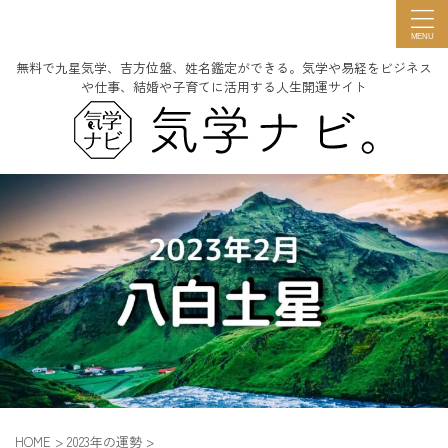
無料で九星気学、吉方位盤、姓名鑑定ができる。気学や易経をビジネス
や仕事、結婚や子育てに活用する人生開運サイト
HOME
>
2023年の運勢
>