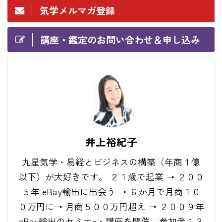
気学メルマガ登録
講座・鑑定のお問い合わせ＆申し込み
井上裕紀子
九星気学・易経とビジネスの構築（年商１億
以下）が大好きです。 ２１歳で起業 → ２００
５年 eBay輸出に出会う → ６か月で月商１０
０万円に→ 月商５００万円超え → ２００９年
eBay輸出のセミナｰ・講座を開催。参加者１３