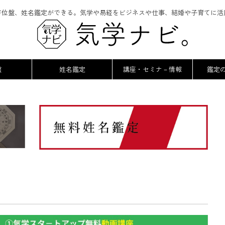
方位盤、姓名鑑定ができる。気学や易経をビジネスや仕事、結婚や子育てに活
盤
姓名鑑定
講座・セミナ－情報
鑑定