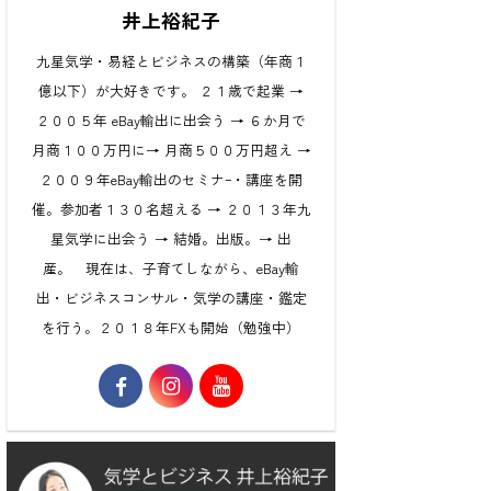
井上裕紀子
九星気学・易経とビジネスの構築（年商１
億以下）が大好きです。 ２１歳で起業 →
２００５年 eBay輸出に出会う → ６か月で
月商１００万円に→ 月商５００万円超え →
２００９年eBay輸出のセミナｰ・講座を開
催。参加者１３０名超える → ２０１３年九
星気学に出会う → 結婚。出版。→ 出
産。 現在は、子育てしながら、eBay輸
出・ビジネスコンサル・気学の講座・鑑定
を行う。２０１８年FXも開始（勉強中）