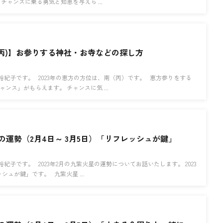
チャンスに乗る勇気と知恵を与えら ...
南(丙)】お参りする神社・お寺などの探し方
裕紀子です。 2023年の恵方の方位は、南（丙）です。 恵方参りをする
ンス」がもらえます。 チャンスに気 ...
星の運勢（2月4日～ 3月5日）「リフレッシュが鍵」
紀子です。 2023年2月の九紫火星の運勢についてお話いたします。 2023
シュが鍵」です。 九紫火星 ...