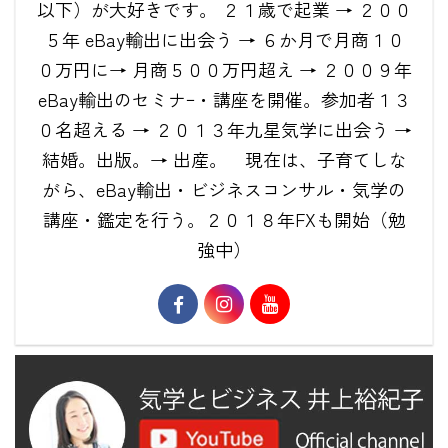
以下）が大好きです。 ２１歳で起業 → ２００
５年 eBay輸出に出会う → ６か月で月商１０
０万円に→ 月商５００万円超え → ２００９年
eBay輸出のセミナｰ・講座を開催。参加者１３
０名超える → ２０１３年九星気学に出会う →
結婚。出版。→ 出産。 現在は、子育てしな
がら、eBay輸出・ビジネスコンサル・気学の
講座・鑑定を行う。２０１８年FXも開始（勉
強中）